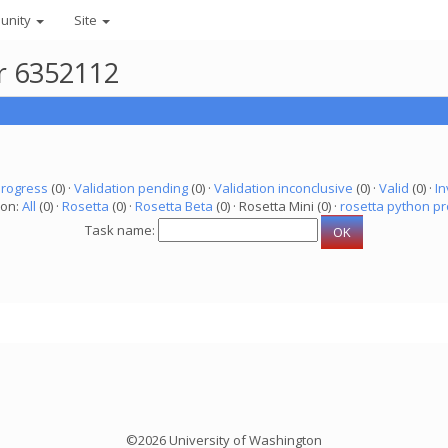
unity
Site
er 6352112
progress
(0) ·
Validation pending
(0) ·
Validation inconclusive
(0) ·
Valid
(0) ·
In
ion:
All
(0) ·
Rosetta
(0) ·
Rosetta Beta
(0) · Rosetta Mini (0) ·
rosetta python pr
Task name:
©2026 University of Washington