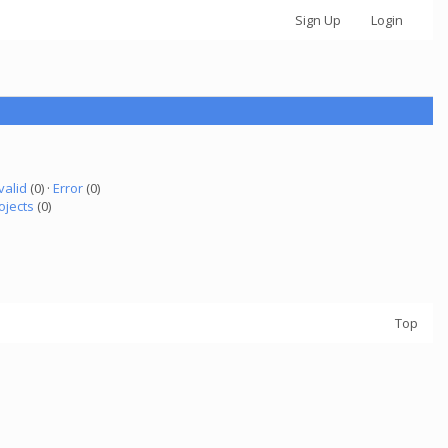
Sign Up
Login
valid
(0) ·
Error
(0)
ojects
(0)
Top