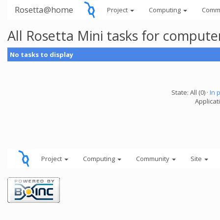
Rosetta@home
Project
Computing
Comm
All Rosetta Mini tasks for comput
No tasks to display
State: All (0) ·
In 
Applicat
Project
Computing
Community
Site