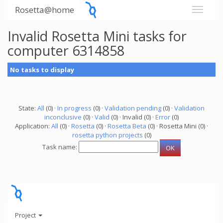
Rosetta@home
Invalid Rosetta Mini tasks for
computer 6314858
No tasks to display
State:
All
(0) ·
In progress
(0) ·
Validation pending
(0) ·
Validation
inconclusive
(0) ·
Valid
(0) · Invalid (0) ·
Error
(0)
Application:
All
(0) ·
Rosetta
(0) ·
Rosetta Beta
(0) · Rosetta Mini (0) ·
rosetta python projects
(0)
Task name:
Project