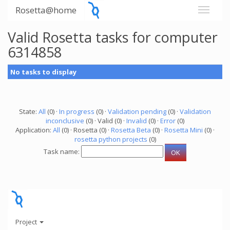
Rosetta@home
Valid Rosetta tasks for computer
6314858
No tasks to display
State:
All
(0) ·
In progress
(0) ·
Validation pending
(0) ·
Validation
inconclusive
(0) · Valid (0) ·
Invalid
(0) ·
Error
(0)
Application:
All
(0) · Rosetta (0) ·
Rosetta Beta
(0) ·
Rosetta Mini
(0) ·
rosetta python projects
(0)
Task name:
Project