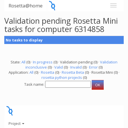
Rosetta@home
Validation pending Rosetta Mini
tasks for computer 6314858
No tasks to display
State:
All
(0) ·
In progress
(0) · Validation pending (0) ·
Validation
inconclusive
(0) ·
Valid
(0) ·
Invalid
(0) ·
Error
(0)
Application:
All
(0) ·
Rosetta
(0) ·
Rosetta Beta
(0) · Rosetta Mini (0) ·
rosetta python projects
(0)
Task name:
Project