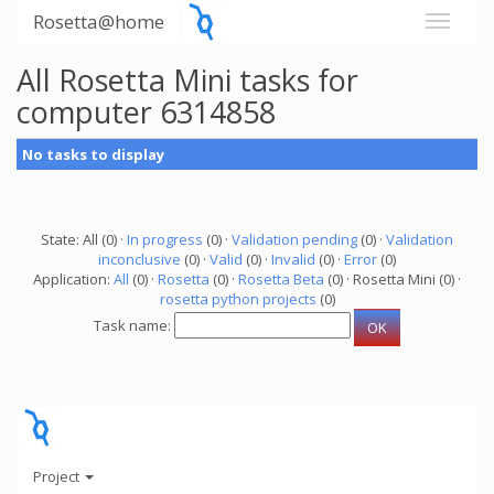
Rosetta@home
All Rosetta Mini tasks for
computer 6314858
No tasks to display
State: All (0) ·
In progress
(0) ·
Validation pending
(0) ·
Validation
inconclusive
(0) ·
Valid
(0) ·
Invalid
(0) ·
Error
(0)
Application:
All
(0) ·
Rosetta
(0) ·
Rosetta Beta
(0) · Rosetta Mini (0) ·
rosetta python projects
(0)
Task name:
Project