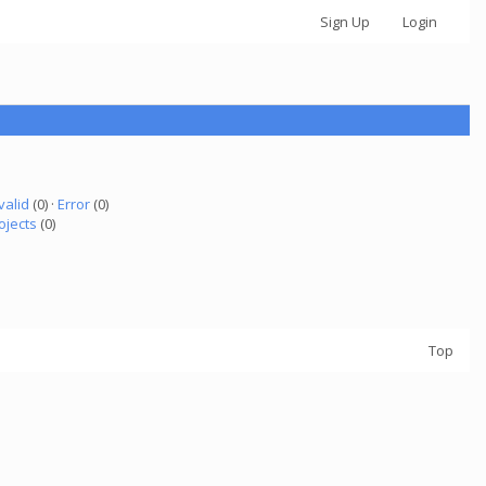
Sign Up
Login
valid
(0) ·
Error
(0)
ojects
(0)
Top