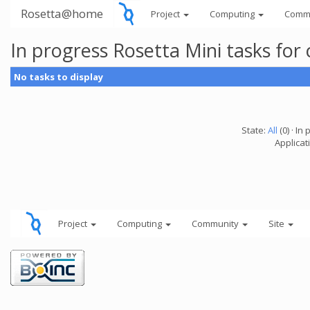
Rosetta@home
Project
Computing
Comm
In progress Rosetta Mini tasks fo
No tasks to display
State:
All
(0) · In 
Applicat
Project
Computing
Community
Site