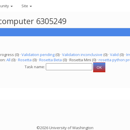
unity
Site
r computer 6305249
progress (0) ·
Validation pending
(0) ·
Validation inconclusive
(0) ·
Valid
(0) ·
In
ion:
All
(0) ·
Rosetta
(0) ·
Rosetta Beta
(0) · Rosetta Mini (0) ·
rosetta python pr
Task name:
©2026 University of Washington