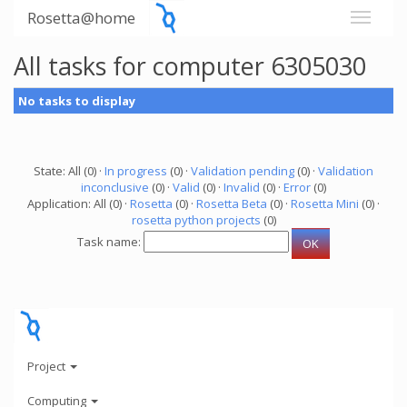
Rosetta@home
All tasks for computer 6305030
No tasks to display
State: All (0) ·
In progress
(0) ·
Validation pending
(0) ·
Validation
inconclusive
(0) ·
Valid
(0) ·
Invalid
(0) ·
Error
(0)
Application: All (0) ·
Rosetta
(0) ·
Rosetta Beta
(0) ·
Rosetta Mini
(0) ·
rosetta python projects
(0)
Task name:
Project
Computing