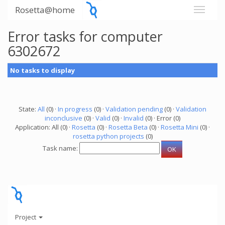
Rosetta@home
Error tasks for computer
6302672
No tasks to display
State:
All
(0) ·
In progress
(0) ·
Validation pending
(0) ·
Validation
inconclusive
(0) ·
Valid
(0) ·
Invalid
(0) · Error (0)
Application: All (0) ·
Rosetta
(0) ·
Rosetta Beta
(0) ·
Rosetta Mini
(0) ·
rosetta python projects
(0)
Task name:
Project