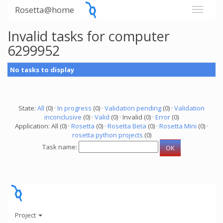
Rosetta@home
Invalid tasks for computer
6299952
No tasks to display
State:
All
(0) ·
In progress
(0) ·
Validation pending
(0) ·
Validation
inconclusive
(0) ·
Valid
(0) · Invalid (0) ·
Error
(0)
Application: All (0) ·
Rosetta
(0) ·
Rosetta Beta
(0) ·
Rosetta Mini
(0) ·
rosetta python projects
(0)
Task name:
Project