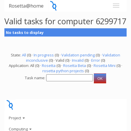
Rosetta@home
Valid tasks for computer 6299717
No tasks to display
State:
All
(0) ·
In progress
(0) ·
Validation pending
(0) ·
Validation
inconclusive
(0) · Valid (0) ·
Invalid
(0) ·
Error
(0)
Application: All (0) ·
Rosetta
(0) ·
Rosetta Beta
(0) ·
Rosetta Mini
(0) ·
rosetta python projects
(0)
Task name:
Project
Computing