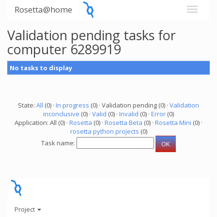
Rosetta@home
Validation pending tasks for
computer 6289919
No tasks to display
State:
All
(0) ·
In progress
(0) · Validation pending (0) ·
Validation
inconclusive
(0) ·
Valid
(0) ·
Invalid
(0) ·
Error
(0)
Application: All (0) ·
Rosetta
(0) ·
Rosetta Beta
(0) ·
Rosetta Mini
(0) ·
rosetta python projects
(0)
Task name:
Project