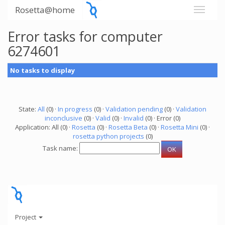
Rosetta@home
Error tasks for computer
6274601
No tasks to display
State:
All
(0) ·
In progress
(0) ·
Validation pending
(0) ·
Validation
inconclusive
(0) ·
Valid
(0) ·
Invalid
(0) · Error (0)
Application: All (0) ·
Rosetta
(0) ·
Rosetta Beta
(0) ·
Rosetta Mini
(0) ·
rosetta python projects
(0)
Task name:
Project