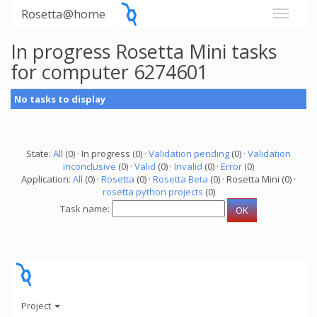
Rosetta@home
In progress Rosetta Mini tasks
for computer 6274601
No tasks to display
State:
All
(0) · In progress (0) ·
Validation pending
(0) ·
Validation
inconclusive
(0) ·
Valid
(0) ·
Invalid
(0) ·
Error
(0)
Application:
All
(0) ·
Rosetta
(0) ·
Rosetta Beta
(0) · Rosetta Mini (0) ·
rosetta python projects
(0)
Task name:
Project