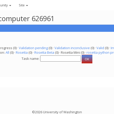
unity
Site
r computer 626961
progress (0) ·
Validation pending
(0) ·
Validation inconclusive
(0) ·
Valid
(0) ·
In
ion:
All
(0) ·
Rosetta
(0) ·
Rosetta Beta
(0) · Rosetta Mini (0) ·
rosetta python pr
Task name:
©2026 University of Washington