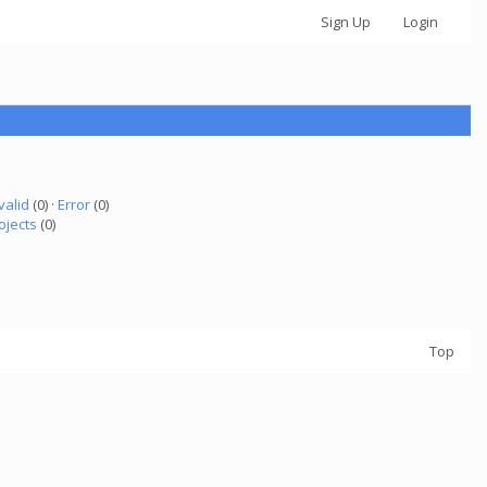
Sign Up
Login
valid
(0) ·
Error
(0)
ojects
(0)
Top