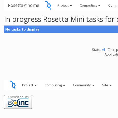
Rosetta@home
Project
Computing
Comm
In progress Rosetta Mini tasks fo
No tasks to display
State:
All
(0) · In 
Applicat
Project
Computing
Community
Site