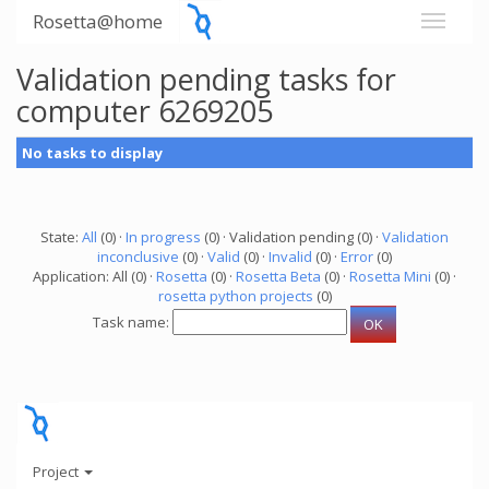
Rosetta@home
Validation pending tasks for
computer 6269205
No tasks to display
State:
All
(0) ·
In progress
(0) · Validation pending (0) ·
Validation
inconclusive
(0) ·
Valid
(0) ·
Invalid
(0) ·
Error
(0)
Application: All (0) ·
Rosetta
(0) ·
Rosetta Beta
(0) ·
Rosetta Mini
(0) ·
rosetta python projects
(0)
Task name:
Project