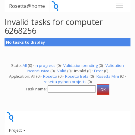
Rosetta@home
Invalid tasks for computer
6268256
No tasks to display
State:
All
(0) ·
In progress
(0) ·
Validation pending
(0) ·
Validation
inconclusive
(0) ·
Valid
(0) · Invalid (0) ·
Error
(0)
Application: All (0) ·
Rosetta
(0) ·
Rosetta Beta
(0) ·
Rosetta Mini
(0) ·
rosetta python projects
(0)
Task name:
Project