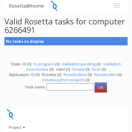
Rosetta@home
Valid Rosetta tasks for computer
6266491
No tasks to display
State:
All
(0) ·
In progress
(0) ·
Validation pending
(0) ·
Validation
inconclusive
(0) · Valid (0) ·
Invalid
(0) ·
Error
(0)
Application:
All
(0) · Rosetta (0) ·
Rosetta Beta
(0) ·
Rosetta Mini
(0) ·
rosetta python projects
(0)
Task name:
Project