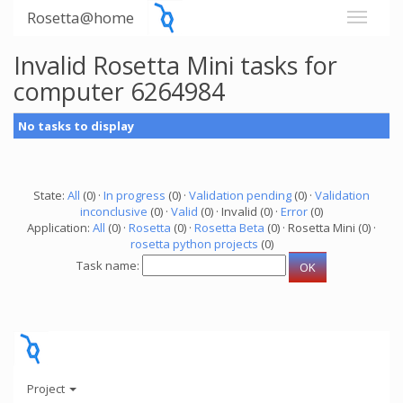
Rosetta@home
Invalid Rosetta Mini tasks for
computer 6264984
No tasks to display
State:
All
(0) ·
In progress
(0) ·
Validation pending
(0) ·
Validation
inconclusive
(0) ·
Valid
(0) · Invalid (0) ·
Error
(0)
Application:
All
(0) ·
Rosetta
(0) ·
Rosetta Beta
(0) · Rosetta Mini (0) ·
rosetta python projects
(0)
Task name:
Project