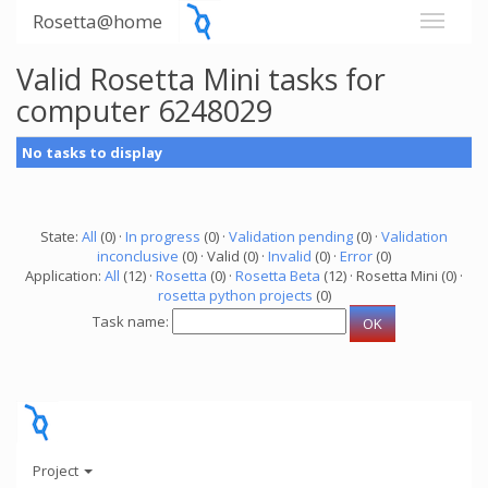
Rosetta@home
Valid Rosetta Mini tasks for
computer 6248029
No tasks to display
State:
All
(0) ·
In progress
(0) ·
Validation pending
(0) ·
Validation
inconclusive
(0) · Valid (0) ·
Invalid
(0) ·
Error
(0)
Application:
All
(12) ·
Rosetta
(0) ·
Rosetta Beta
(12) · Rosetta Mini (0) ·
rosetta python projects
(0)
Task name:
Project