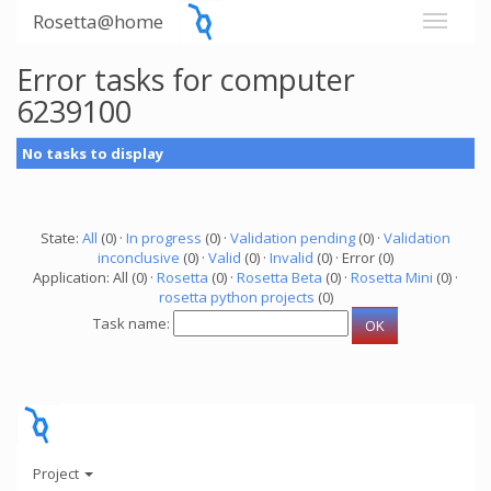
Rosetta@home
Error tasks for computer
6239100
No tasks to display
State:
All
(0) ·
In progress
(0) ·
Validation pending
(0) ·
Validation
inconclusive
(0) ·
Valid
(0) ·
Invalid
(0) · Error (0)
Application: All (0) ·
Rosetta
(0) ·
Rosetta Beta
(0) ·
Rosetta Mini
(0) ·
rosetta python projects
(0)
Task name:
Project