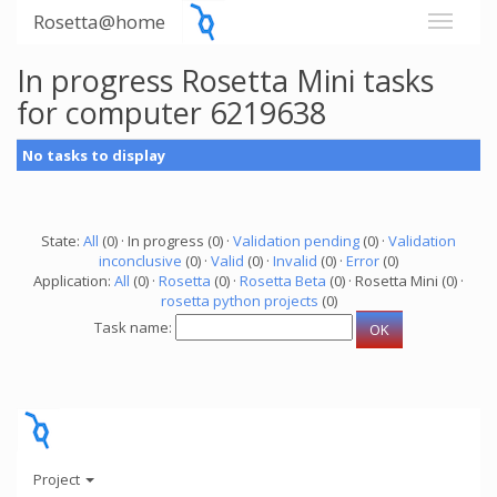
Rosetta@home
In progress Rosetta Mini tasks
for computer 6219638
No tasks to display
State:
All
(0) · In progress (0) ·
Validation pending
(0) ·
Validation
inconclusive
(0) ·
Valid
(0) ·
Invalid
(0) ·
Error
(0)
Application:
All
(0) ·
Rosetta
(0) ·
Rosetta Beta
(0) · Rosetta Mini (0) ·
rosetta python projects
(0)
Task name:
Project