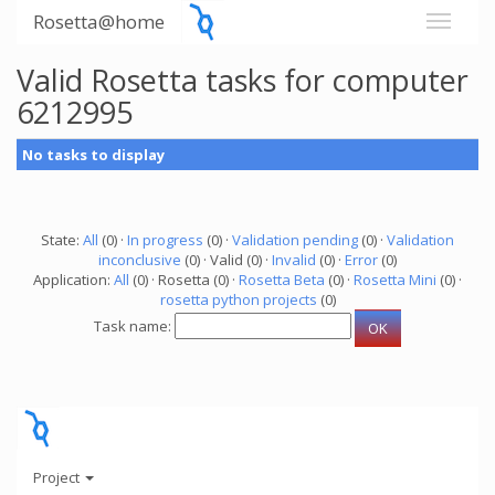
Rosetta@home
Valid Rosetta tasks for computer
6212995
No tasks to display
State:
All
(0) ·
In progress
(0) ·
Validation pending
(0) ·
Validation
inconclusive
(0) · Valid (0) ·
Invalid
(0) ·
Error
(0)
Application:
All
(0) · Rosetta (0) ·
Rosetta Beta
(0) ·
Rosetta Mini
(0) ·
rosetta python projects
(0)
Task name:
Project