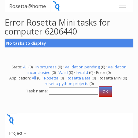
Rosetta@home
Error Rosetta Mini tasks for
computer 6206440
No tasks to display
State:
All
(0) ·
In progress
(0) ·
Validation pending
(0) ·
Validation
inconclusive
(0) ·
Valid
(0) ·
Invalid
(0) · Error (0)
Application:
All
(0) ·
Rosetta
(0) ·
Rosetta Beta
(0) · Rosetta Mini (0) ·
rosetta python projects
(0)
Task name:
Project