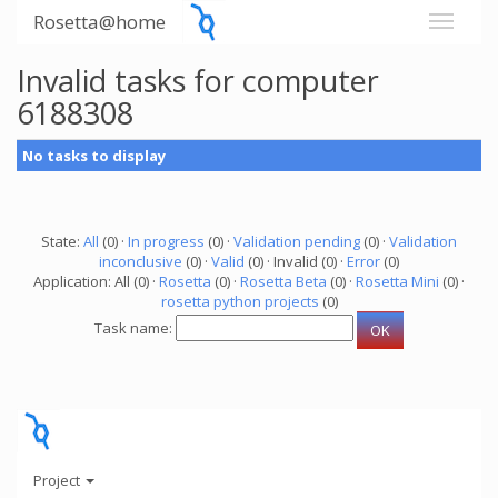
Rosetta@home
Invalid tasks for computer
6188308
No tasks to display
State:
All
(0) ·
In progress
(0) ·
Validation pending
(0) ·
Validation
inconclusive
(0) ·
Valid
(0) · Invalid (0) ·
Error
(0)
Application: All (0) ·
Rosetta
(0) ·
Rosetta Beta
(0) ·
Rosetta Mini
(0) ·
rosetta python projects
(0)
Task name:
Project