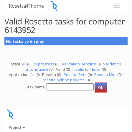
Rosetta@home
Valid Rosetta tasks for computer
6143952
No tasks to display
State:
All
(0) ·
In progress
(0) ·
Validation pending
(0) ·
Validation
inconclusive
(0) · Valid (0) ·
Invalid
(0) ·
Error
(0)
Application:
All
(0) · Rosetta (0) ·
Rosetta Beta
(0) ·
Rosetta Mini
(0) ·
rosetta python projects
(0)
Task name:
Project