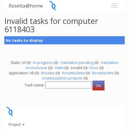
Rosetta@home
Invalid tasks for computer
6118403
No tasks to display
State:
All
(0) ·
In progress
(0) ·
Validation pending
(0) ·
Validation
inconclusive
(0) ·
Valid
(0) · Invalid (0) ·
Error
(0)
Application: All (0) ·
Rosetta
(0) ·
Rosetta Beta
(0) ·
Rosetta Mini
(0) ·
rosetta python projects
(0)
Task name:
Project