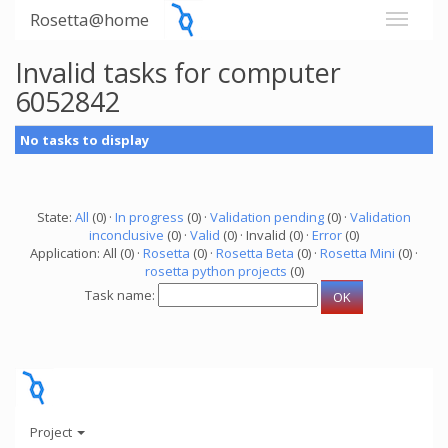
Rosetta@home
Invalid tasks for computer
6052842
No tasks to display
State:
All
(0) ·
In progress
(0) ·
Validation pending
(0) ·
Validation
inconclusive
(0) ·
Valid
(0) · Invalid (0) ·
Error
(0)
Application: All (0) ·
Rosetta
(0) ·
Rosetta Beta
(0) ·
Rosetta Mini
(0) ·
rosetta python projects
(0)
Task name:
Project