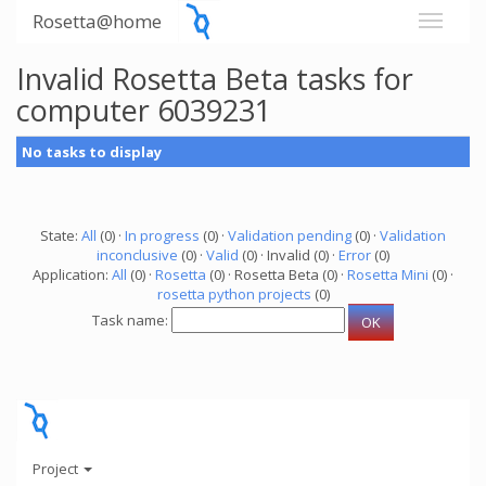
Rosetta@home
Invalid Rosetta Beta tasks for
computer 6039231
No tasks to display
State:
All
(0) ·
In progress
(0) ·
Validation pending
(0) ·
Validation
inconclusive
(0) ·
Valid
(0) · Invalid (0) ·
Error
(0)
Application:
All
(0) ·
Rosetta
(0) · Rosetta Beta (0) ·
Rosetta Mini
(0) ·
rosetta python projects
(0)
Task name:
Project