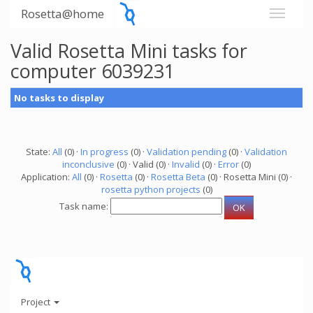
Rosetta@home
Valid Rosetta Mini tasks for
computer 6039231
No tasks to display
State:
All
(0) ·
In progress
(0) ·
Validation pending
(0) ·
Validation
inconclusive
(0) · Valid (0) ·
Invalid
(0) ·
Error
(0)
Application:
All
(0) ·
Rosetta
(0) ·
Rosetta Beta
(0) · Rosetta Mini (0) ·
rosetta python projects
(0)
Task name:
Project