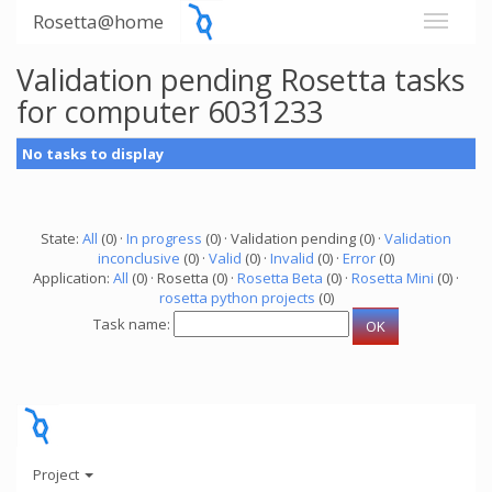
Rosetta@home
Validation pending Rosetta tasks
for computer 6031233
No tasks to display
State:
All
(0) ·
In progress
(0) · Validation pending (0) ·
Validation
inconclusive
(0) ·
Valid
(0) ·
Invalid
(0) ·
Error
(0)
Application:
All
(0) · Rosetta (0) ·
Rosetta Beta
(0) ·
Rosetta Mini
(0) ·
rosetta python projects
(0)
Task name:
Project