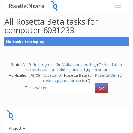
Rosetta@home
All Rosetta Beta tasks for
computer 6031233
No tasks to display
State: All (0) ·
In progress
(0) ·
Validation pending
(0) ·
Validation
inconclusive
(0) ·
Valid
(0) ·
Invalid
(0) ·
Error
(0)
Application:
All
(0) ·
Rosetta
(0) · Rosetta Beta (0) ·
Rosetta Mini
(0) ·
rosetta python projects
(0)
Task name:
Project