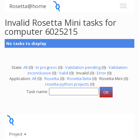
Rosetta@home
Invalid Rosetta Mini tasks for
computer 6025215
No tasks to display
State:
All
(0) ·
In progress
(0) ·
Validation pending
(0) ·
Validation
inconclusive
(0) ·
Valid
(0) · Invalid (0) ·
Error
(0)
Application:
All
(0) ·
Rosetta
(0) ·
Rosetta Beta
(0) · Rosetta Mini (0) ·
rosetta python projects
(0)
Task name:
Project