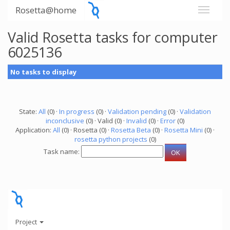
Rosetta@home
Valid Rosetta tasks for computer
6025136
No tasks to display
State:
All
(0) ·
In progress
(0) ·
Validation pending
(0) ·
Validation
inconclusive
(0) · Valid (0) ·
Invalid
(0) ·
Error
(0)
Application:
All
(0) · Rosetta (0) ·
Rosetta Beta
(0) ·
Rosetta Mini
(0) ·
rosetta python projects
(0)
Task name:
Project