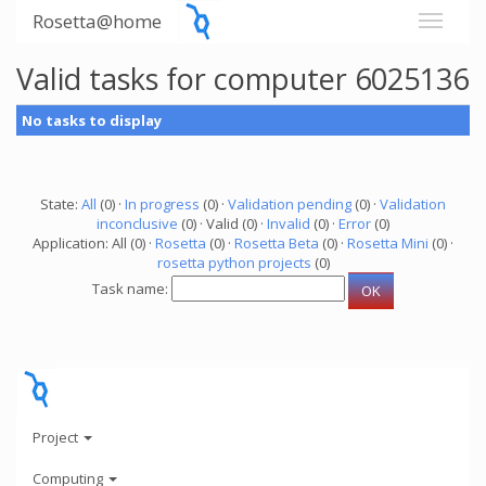
Rosetta@home
Valid tasks for computer 6025136
No tasks to display
State:
All
(0) ·
In progress
(0) ·
Validation pending
(0) ·
Validation
inconclusive
(0) · Valid (0) ·
Invalid
(0) ·
Error
(0)
Application: All (0) ·
Rosetta
(0) ·
Rosetta Beta
(0) ·
Rosetta Mini
(0) ·
rosetta python projects
(0)
Task name:
Project
Computing