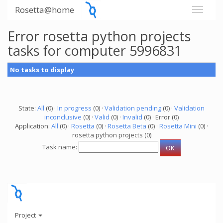
Rosetta@home
Error rosetta python projects
tasks for computer 5996831
No tasks to display
State:
All
(0) ·
In progress
(0) ·
Validation pending
(0) ·
Validation
inconclusive
(0) ·
Valid
(0) ·
Invalid
(0) · Error (0)
Application:
All
(0) ·
Rosetta
(0) ·
Rosetta Beta
(0) ·
Rosetta Mini
(0) ·
rosetta python projects (0)
Task name:
Project