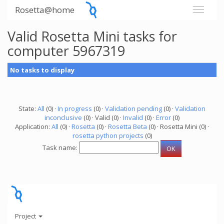
Rosetta@home
Valid Rosetta Mini tasks for
computer 5967319
No tasks to display
State:
All
(0) ·
In progress
(0) ·
Validation pending
(0) ·
Validation
inconclusive
(0) · Valid (0) ·
Invalid
(0) ·
Error
(0)
Application:
All
(0) ·
Rosetta
(0) ·
Rosetta Beta
(0) · Rosetta Mini (0) ·
rosetta python projects
(0)
Task name:
Project