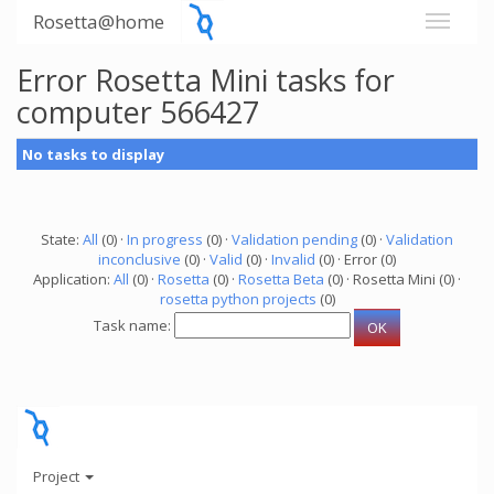
Rosetta@home
Error Rosetta Mini tasks for
computer 566427
No tasks to display
State:
All
(0) ·
In progress
(0) ·
Validation pending
(0) ·
Validation
inconclusive
(0) ·
Valid
(0) ·
Invalid
(0) · Error (0)
Application:
All
(0) ·
Rosetta
(0) ·
Rosetta Beta
(0) · Rosetta Mini (0) ·
rosetta python projects
(0)
Task name:
Project