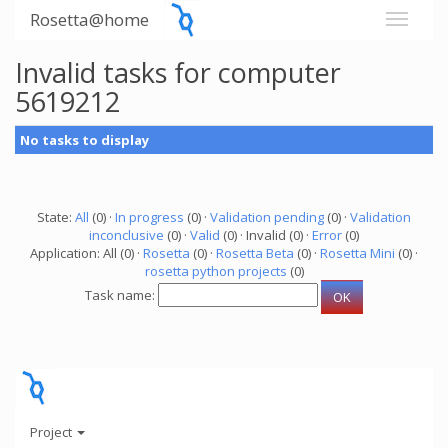
Rosetta@home
Invalid tasks for computer
5619212
No tasks to display
State:
All
(0) ·
In progress
(0) ·
Validation pending
(0) ·
Validation
inconclusive
(0) ·
Valid
(0) · Invalid (0) ·
Error
(0)
Application: All (0) ·
Rosetta
(0) ·
Rosetta Beta
(0) ·
Rosetta Mini
(0) ·
rosetta python projects
(0)
Task name:
Project