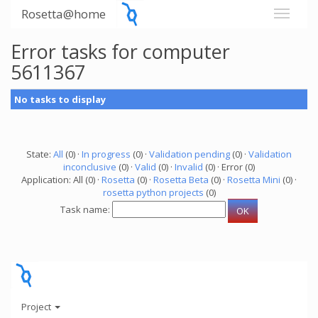
Rosetta@home
Error tasks for computer
5611367
No tasks to display
State:
All
(0) ·
In progress
(0) ·
Validation pending
(0) ·
Validation
inconclusive
(0) ·
Valid
(0) ·
Invalid
(0) · Error (0)
Application: All (0) ·
Rosetta
(0) ·
Rosetta Beta
(0) ·
Rosetta Mini
(0) ·
rosetta python projects
(0)
Task name:
Project