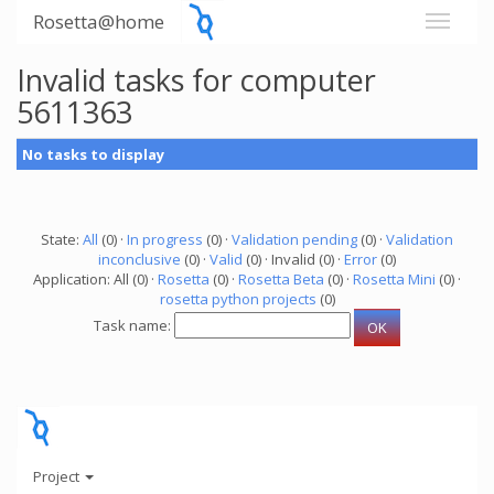
Rosetta@home
Invalid tasks for computer
5611363
No tasks to display
State:
All
(0) ·
In progress
(0) ·
Validation pending
(0) ·
Validation
inconclusive
(0) ·
Valid
(0) · Invalid (0) ·
Error
(0)
Application: All (0) ·
Rosetta
(0) ·
Rosetta Beta
(0) ·
Rosetta Mini
(0) ·
rosetta python projects
(0)
Task name:
Project