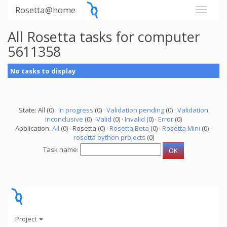
Rosetta@home
All Rosetta tasks for computer
5611358
No tasks to display
State: All (0) ·
In progress
(0) ·
Validation pending
(0) ·
Validation
inconclusive
(0) ·
Valid
(0) ·
Invalid
(0) ·
Error
(0)
Application:
All
(0) · Rosetta (0) ·
Rosetta Beta
(0) ·
Rosetta Mini
(0) ·
rosetta python projects
(0)
Task name:
Project