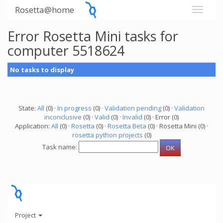
Rosetta@home
Error Rosetta Mini tasks for
computer 5518624
No tasks to display
State:
All
(0) ·
In progress
(0) ·
Validation pending
(0) ·
Validation
inconclusive
(0) ·
Valid
(0) ·
Invalid
(0) · Error (0)
Application:
All
(0) ·
Rosetta
(0) ·
Rosetta Beta
(0) · Rosetta Mini (0) ·
rosetta python projects
(0)
Task name:
Project