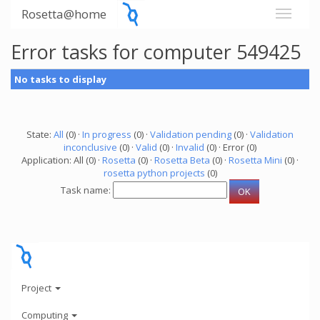
Rosetta@home
Error tasks for computer 549425
No tasks to display
State:
All
(0) ·
In progress
(0) ·
Validation pending
(0) ·
Validation
inconclusive
(0) ·
Valid
(0) ·
Invalid
(0) · Error (0)
Application: All (0) ·
Rosetta
(0) ·
Rosetta Beta
(0) ·
Rosetta Mini
(0) ·
rosetta python projects
(0)
Task name:
Project
Computing