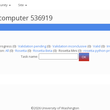
unity
Site
r computer 536919
progress (0) ·
Validation pending
(0) ·
Validation inconclusive
(0) ·
Valid
(0) ·
In
ion:
All
(0) ·
Rosetta
(0) ·
Rosetta Beta
(0) · Rosetta Mini (0) ·
rosetta python pr
Task name:
©2026 University of Washington