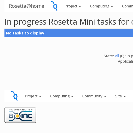
Rosetta@home
Project
Computing
Comm
In progress Rosetta Mini tasks fo
No tasks to display
State:
All
(0) · In 
Applicat
Project
Computing
Community
Site