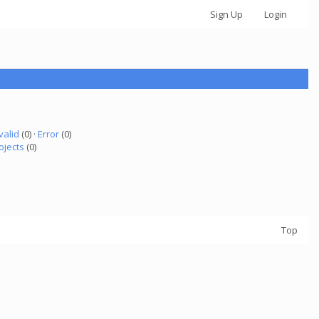
Sign Up
Login
valid
(0) ·
Error
(0)
ojects
(0)
Top