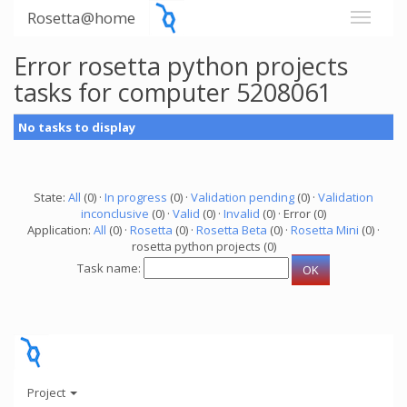
Rosetta@home
Error rosetta python projects
tasks for computer 5208061
No tasks to display
State:
All
(0) ·
In progress
(0) ·
Validation pending
(0) ·
Validation
inconclusive
(0) ·
Valid
(0) ·
Invalid
(0) · Error (0)
Application:
All
(0) ·
Rosetta
(0) ·
Rosetta Beta
(0) ·
Rosetta Mini
(0) ·
rosetta python projects (0)
Task name:
Project