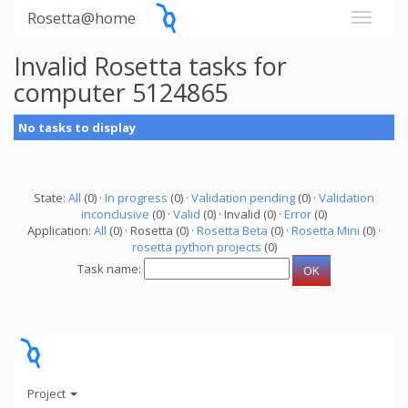
Rosetta@home
Invalid Rosetta tasks for
computer 5124865
No tasks to display
State:
All
(0) ·
In progress
(0) ·
Validation pending
(0) ·
Validation
inconclusive
(0) ·
Valid
(0) · Invalid (0) ·
Error
(0)
Application:
All
(0) · Rosetta (0) ·
Rosetta Beta
(0) ·
Rosetta Mini
(0) ·
rosetta python projects
(0)
Task name:
Project