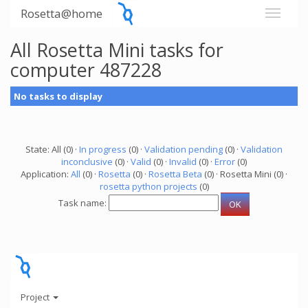
Rosetta@home
All Rosetta Mini tasks for
computer 487228
No tasks to display
State: All (0) ·
In progress
(0) ·
Validation pending
(0) ·
Validation
inconclusive
(0) ·
Valid
(0) ·
Invalid
(0) ·
Error
(0)
Application:
All
(0) ·
Rosetta
(0) ·
Rosetta Beta
(0) · Rosetta Mini (0) ·
rosetta python projects
(0)
Task name:
Project