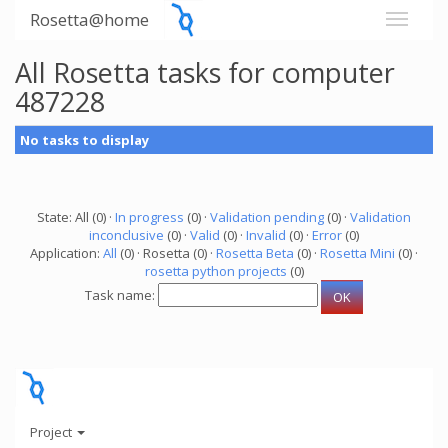
Rosetta@home
All Rosetta tasks for computer
487228
No tasks to display
State: All (0) ·
In progress
(0) ·
Validation pending
(0) ·
Validation
inconclusive
(0) ·
Valid
(0) ·
Invalid
(0) ·
Error
(0)
Application:
All
(0) · Rosetta (0) ·
Rosetta Beta
(0) ·
Rosetta Mini
(0) ·
rosetta python projects
(0)
Task name:
Project