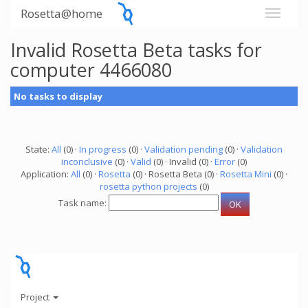
Rosetta@home
Invalid Rosetta Beta tasks for
computer 4466080
No tasks to display
State:
All
(0) ·
In progress
(0) ·
Validation pending
(0) ·
Validation
inconclusive
(0) ·
Valid
(0) · Invalid (0) ·
Error
(0)
Application:
All
(0) ·
Rosetta
(0) · Rosetta Beta (0) ·
Rosetta Mini
(0) ·
rosetta python projects
(0)
Task name:
Project