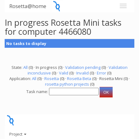
Rosetta@home
In progress Rosetta Mini tasks
for computer 4466080
No tasks to display
State:
All
(0) · In progress (0) ·
Validation pending
(0) ·
Validation
inconclusive
(0) ·
Valid
(0) ·
Invalid
(0) ·
Error
(0)
Application:
All
(0) ·
Rosetta
(0) ·
Rosetta Beta
(0) · Rosetta Mini (0) ·
rosetta python projects
(0)
Task name:
Project